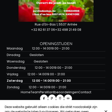
Rue d'En-Bas 1, 5537 Anhée
+32 82 61 37 06
+32 498 21 49 08
OPENINGSTIJDEN
Maandag
12:00 - 14:00
19:00 - 21:00
Dinsdag
Gesloten
Woensdag
Gesloten
Donderdag
12:00 - 14:00
19:00 - 21:00
Vrijdag
12:00 - 14:00
19:00 - 21:00
Zaterdag
12:00 - 14:00
19:00 - 21:00
Zondag
12:00 - 14:00
19:00 - 21:00
Home
Team
Pers
Klantbeoordelingen
Contact
Deze website gebruikt alleen cookies die strikt noodzakelijk zijn
om de website te laten functioneren. Wij gebruiken geen