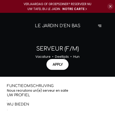
VERJAARDAG OF GROEPSDINER? RESERVEER NU
UW TAFEL BIJ LE JADIN.
NOTRE CARTE
LE JARDIN D'EN BAS
SERVEUR (F/M)
Vacature
Deeltijds
Hun
APPLY
FUNCTIEOMSCHRIJVING
Nous recrutons un(e) serveur en salle
UW PROFIEL
.
WIJ BIEDEN
.