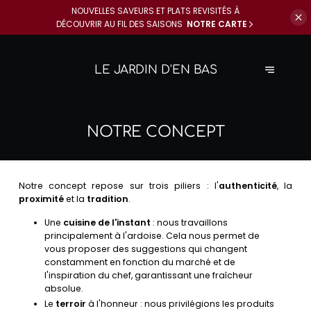
NOUVELLES SAVEURS ET PLATS REVISITÉS À
DÉCOUVRIR AU FIL DES SAISONS
NOTRE CARTE
LE JARDIN D'EN BAS
NOTRE CONCEPT
Notre concept repose sur trois piliers : l'
authenticité
, la
proximité
et la
tradition
.
Une
cuisine de l'instant
: nous travaillons
principalement à l'ardoise. Cela nous permet de
vous proposer des suggestions qui changent
constamment en fonction du marché et de
l'inspiration du chef, garantissant une fraîcheur
absolue.
Le
terroir
à l'honneur : nous privilégions les produits